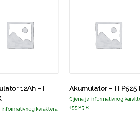
lator – H P525 D
Opruge – set DT22
e informativnog karaktera:
€
Cijena je informativnog karakt
142,39
€