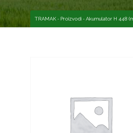
TRAMAK
Proizvodi
Akumulator H 448 (m
-
-