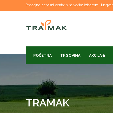
Skip
Prodajno-servisni centar s najvećim izborom Husqvarna
to
content
POČETNA
TRGOVINA
AKCIJA🔥
TRAMAK