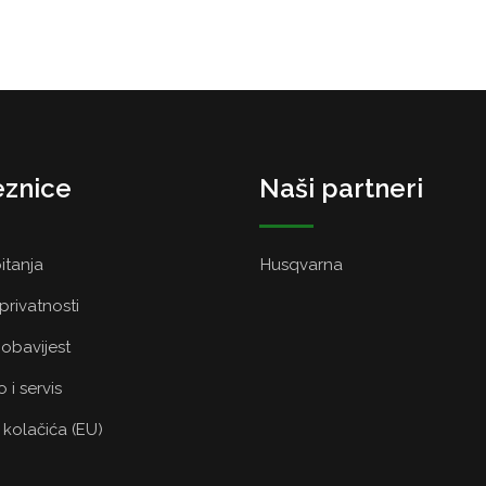
znice
Naši partneri
itanja
Husqvarna
 privatnosti
obavijest
 i servis
a kolačića (EU)