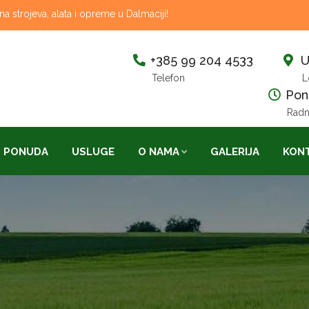
 strojeva, alata i opreme u Dalmaciji!
+385 99 204 4533
U
Telefon
L
Pon-
Radn
PONUDA
USLUGE
O NAMA
GALERIJA
KON