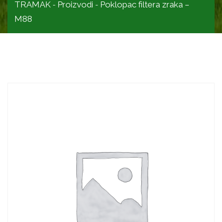
TRAMAK
Proizvodi
Poklopac filtera zraka –
-
-
M88