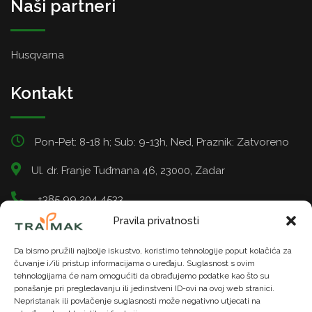
Naši partneri
Husqvarna
Kontakt
Pon-Pet: 8-18 h; Sub: 9-13h, Ned, Praznik: Zatvoreno
Ul. dr. Franje Tuđmana 46, 23000, Zadar
+385 99 204 4533
Pravila privatnosti
info@tramak.hr
Da bismo pružili najbolje iskustvo, koristimo tehnologije poput kolačića za
čuvanje i/ili pristup informacijama o uređaju. Suglasnost s ovim
tehnologijama će nam omogućiti da obrađujemo podatke kao što su
ponašanje pri pregledavanju ili jedinstveni ID-ovi na ovoj web stranici.
Nepristanak ili povlačenje suglasnosti može negativno utjecati na