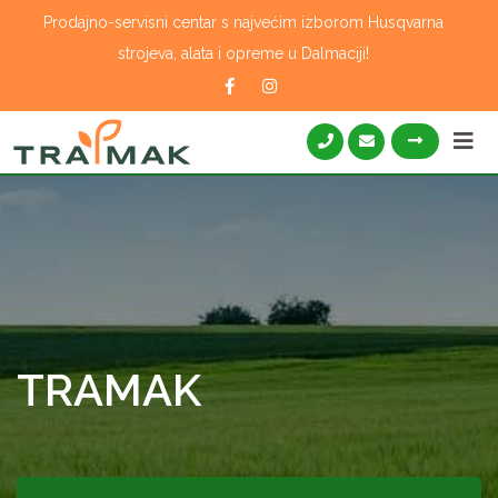
Skip
Prodajno-servisni centar s najvećim izborom Husqvarna
to
strojeva, alata i opreme u Dalmaciji!
content
TRAMAK