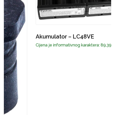
Akumulator – LC48VE
Cijena je informativnog karaktera:
89,39
€
A
C