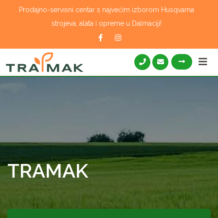
Skip
Prodajno-servisni centar s najvećim izborom Husqvarna
to
strojeva, alata i opreme u Dalmaciji!
content
TRAMAK