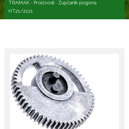
TRAMAK
Proizvodi
Zupčanik pogona
-
-
HT21/2121