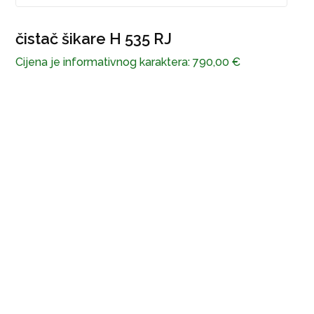
čistač šikare H 535 RJ
Cijena je informativnog karaktera:
790,00
€
P
C