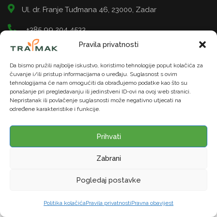
Ul. dr. Franje Tuđmana 46, 23000, Zadar
+385 99 204 4533
Pravila privatnosti
info@tramak.hr
Da bismo pružili najbolje iskustvo, koristimo tehnologije poput kolačića za
čuvanje i/ili pristup informacijama o uređaju. Suglasnost s ovim
tehnologijama će nam omogućiti da obrađujemo podatke kao što su
ponašanje pri pregledavanju ili jedinstveni ID-ovi na ovoj web stranici.
Nepristanak ili povlačenje suglasnosti može negativno utjecati na
određene karakteristike i funkcije.
© TRAMAK. Sva prava pridržana. | U našoj trgovini moguće
je platiti gotovinom ili karticama do 12 rata. 5% popusta na
Prihvati
uređaje za gotovinu
Zabrani
Web stranicu izradio:
BYTENK
Pogledaj postavke
Politika kolačića
Pravila privatnosti
Pravna obavijest
Početna
Trgovina
Kontakt
Nazovi