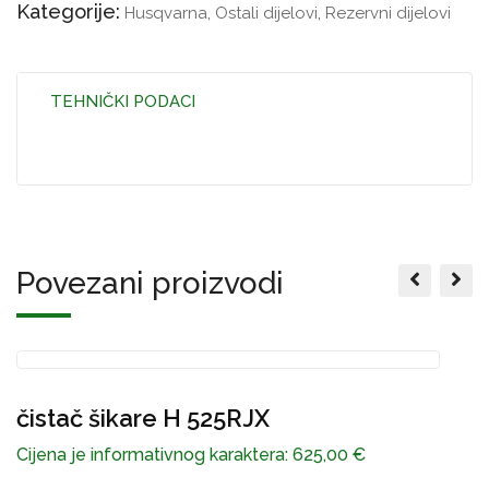
Kategorije:
Husqvarna
,
Ostali dijelovi
,
Rezervni dijelovi
TEHNIČKI PODACI
Povezani proizvodi
čistač šikare H 525RJX
P
Cijena je informativnog karaktera:
625,00
€
C