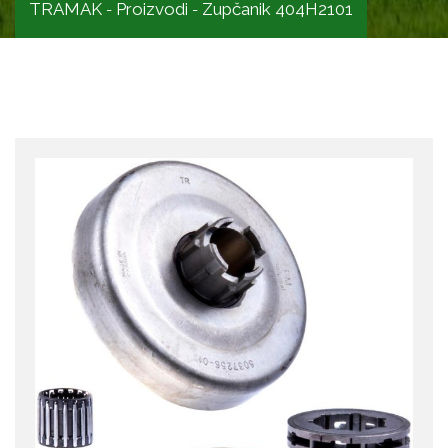
TRAMAK
Proizvodi
Zupčanik 404H2101
-
-