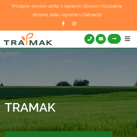
Skip
Prodajno-servisni centar s najvećim izborom Husqvarna
to
strojeva, alata i opreme u Dalmaciji!
content
TRAMAK