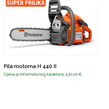
P
Pila motorna H 440 II
C
Cijena je informativnog karaktera:
430,00
€