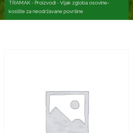
TRAMAK
Proizvodi
Vijak zgloba osovine-
-
-
kosište za neodržavane površine