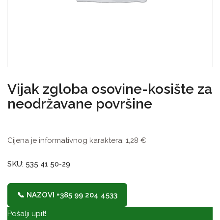
Vijak zgloba osovine-kosište za
neodržavane površine
Cijena je informativnog karaktera:
1,28
€
SKU: 535 41 50-29
📞 NAZOVI +385 99 204 4533
Pošalji upit!