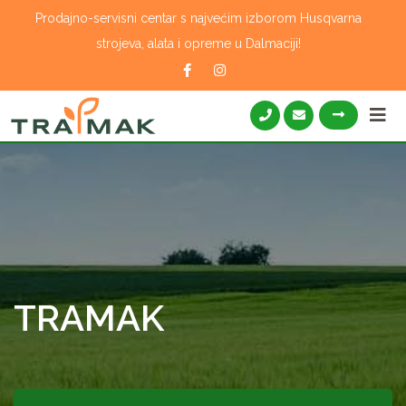
Skip
Prodajno-servisni centar s najvećim izborom Husqvarna
to
strojeva, alata i opreme u Dalmaciji!
content
TRAMAK