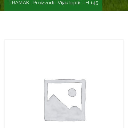
TRAMAK
Proizvodi
Vijak leptir – H 145
-
-