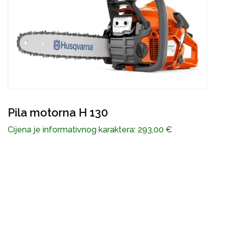
čist
Cijen
ila motorna H 130
ijena je informativnog karaktera:
293,00
€