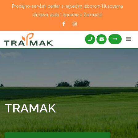
Skip
Prodajno-servisni centar s najvećim izborom Husqvarna
to
strojeva, alata i opreme u Dalmaciji!
content
TRAMAK