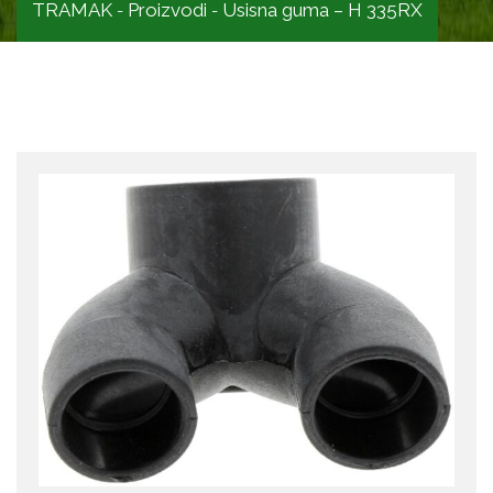
TRAMAK
Proizvodi
Usisna guma – H 335RX
-
-