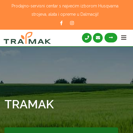
Skip
Prodajno-servisni centar s najvećim izborom Husqvarna
to
strojeva, alata i opreme u Dalmaciji!
content
TRAMAK