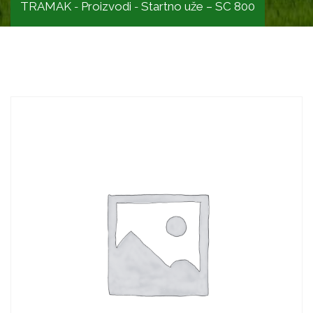
TRAMAK
Proizvodi
Startno uže – SC 800
-
-