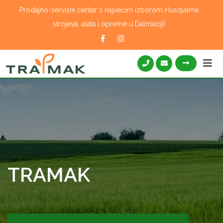
Skip
Prodajno-servisni centar s najvećim izborom Husqvarna
to
strojeva, alata i opreme u Dalmaciji!
content
TRAMAK