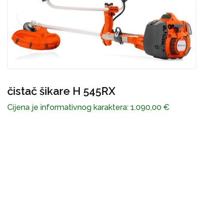
čistač šikare H 545RX
P
Cijena je informativnog karaktera:
1.090,00
€
2
C