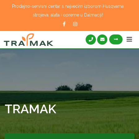
Skip
Prodajno-servisni centar s najvećim izborom Husqvarna
to
strojeva, alata i opreme u Dalmaciji!
content
TRAMAK