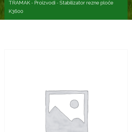
TRAMAK
Proizvodi
Stabilizator rezne ploče
-
-
K3600