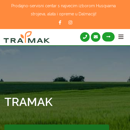
Skip
Prodajno-servisni centar s najvećim izborom Husqvarna
to
strojeva, alata i opreme u Dalmaciji!
content
TRAMAK