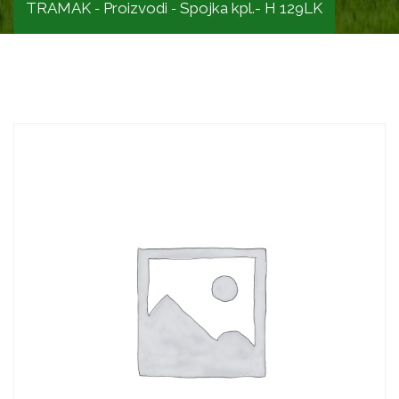
TRAMAK
Proizvodi
Spojka kpl.- H 129LK
-
-