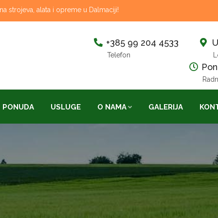
 strojeva, alata i opreme u Dalmaciji!
+385 99 204 4533
U
Telefon
L
Pon-
Radn
PONUDA
USLUGE
O NAMA
GALERIJA
KON