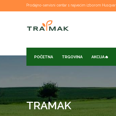
Skip
Prodajno-servisni centar s najvećim izborom Husqvarna
to
content
POČETNA
TRGOVINA
AKCIJA🔥
TRAMAK