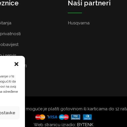
znice
Naši partneri
itanja
Husqvarna
 privatnosti
obavijest
 i servis
a kolačića (EU)
anje i/ili
ogućiti da
ovi na ovoj
 na određene
šoj trgovini moguće je platiti gotovinom ili karticama do 12 r
ostavke
Web stranicu izradio:
BYTENK