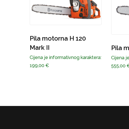
 120
Pil
Pila motorna H T 435
og karaktera:
Cijen
Cijena je informativnog karaktera:
293,
555,00
€