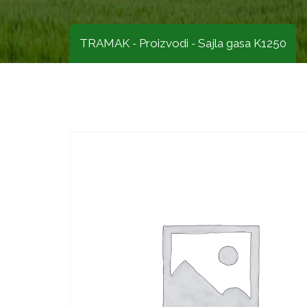
TRAMAK
Proizvodi
Sajla gasa K1250
-
-