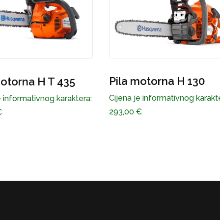
Pila motorna H 365 
a motorna H 130
torq
a je informativnog karaktera:
Cijena je informativnog kara
00
€
890,00
€