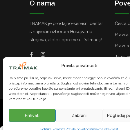
O nama
Pove
TRAMAK je prodajno-servisni centar
Česta p
s najvećim izborom Husqvarna
Pravila
strojeva, alata i opreme u Dalmaciji!
Pravna 
Jamstvo
Pravila privatnosti
Politik
Da bismo pružili najbolje iskustvo, koristimo tehnologije poput kolačića za čuv
pristup informacijama o uređaju. Suglasnost s ovim tehnologijama će nam om
obrađujemo podatke kao što su ponašanje pri pregledavanju ili jedinstveni ID-
web stranici. Nepristanak ili povlačenje suglasnosti može negativno utjecati
karakteristike i funkcije.
© TRAMAK. Sva prava pridržana. | U na
Prihvati
Zabrani
Pogledaj p
Politika kolačića
Pravila privatnosti
Pravna obavijest