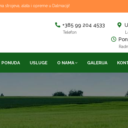
 strojeva, alata i opreme u Dalmaciji!
+385 99 204 4533
U
Telefon
L
Pon-
Radn
PONUDA
USLUGE
O NAMA
GALERIJA
KON