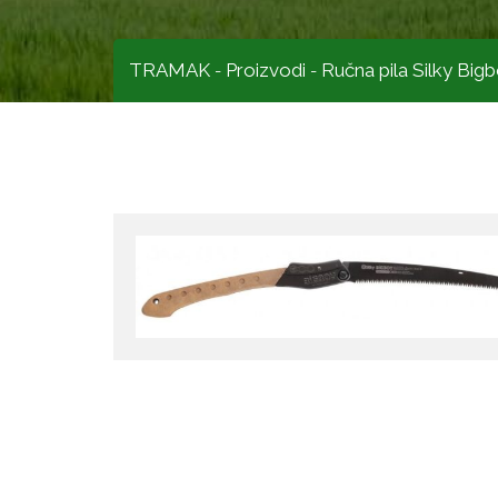
TRAMAK
Proizvodi
Ručna pila Silky Bi
-
-