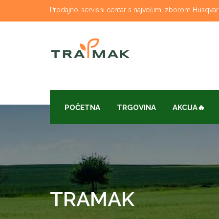
Skip
Prodajno-servisni centar s najvećim izborom Husqvarna
to
content
POČETNA
TRGOVINA
AKCIJA🔥
TRAMAK