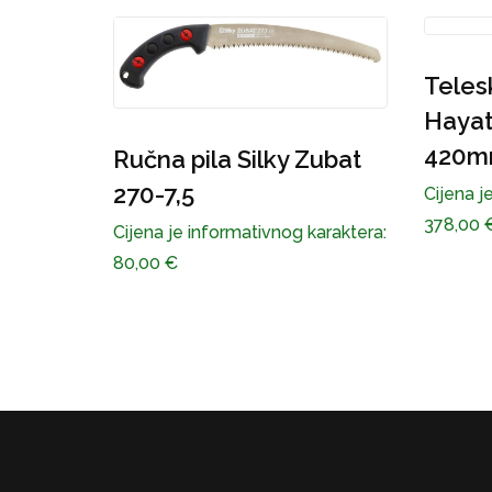
Telesk
 1.1mm
Hayat
420mm
Ručna pila Silky Zubat
karaktera:
270-7,5
Cijena j
378,00
Cijena je informativnog karaktera:
80,00
€