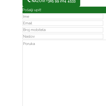
📞 NAZOVI +385 99 204 4533
Pošalji upit!