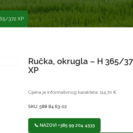
365/372 XP
Ručka, okrugla – H 365/3
XP
Cijena je informativnog karaktera:
114,70
€
SKU: 588 84 63-02
📞 NAZOVI +385 99 204 4533