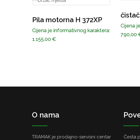
čistač šikare H 535 RJ
Pila 
72XP
vodil
Cijena je informativnog karaktera:
karaktera:
790,00
€
Cijena j
1.295,0
O nama
Pove
TRAMAK je prodajno-servisni centar
Česta p