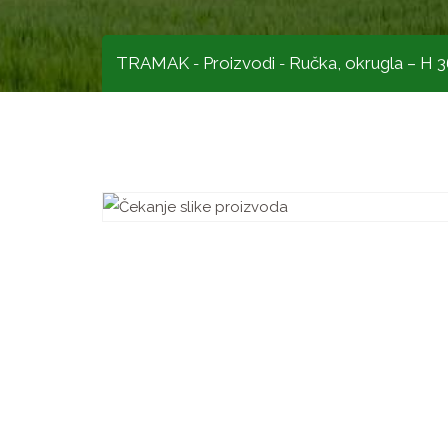
TRAMAK
Proizvodi
Ručka, okrugla – H 
-
-