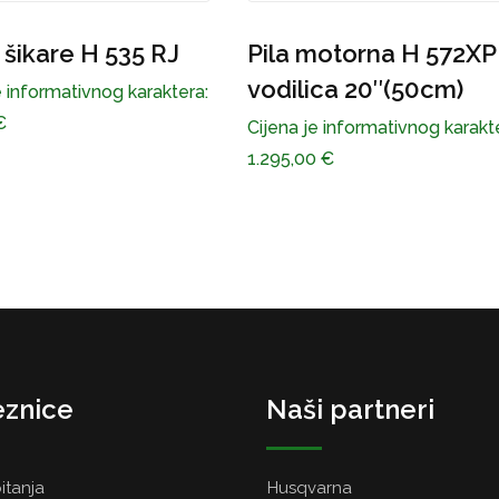
motorna H 572XP –
Pila motorna H 592XP
ica 20″(50cm)
Cijena je informativnog karakt
1.735,00
€
e informativnog karaktera:
0
€
znice
Naši partneri
itanja
Husqvarna