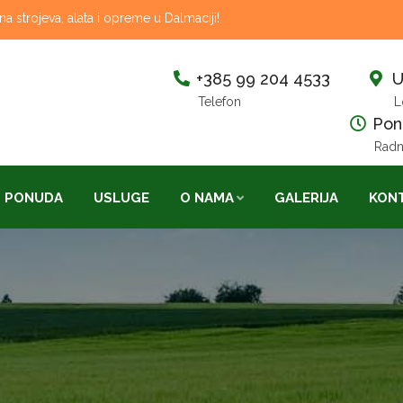
 strojeva, alata i opreme u Dalmaciji!
+385 99 204 4533
U
Telefon
L
Pon-
Radn
PONUDA
USLUGE
O NAMA
GALERIJA
KON