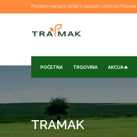
Skip
Prodajno-servisni centar s najvećim izborom Husqvarna
to
content
POČETNA
TRGOVINA
AKCIJA🔥
TRAMAK