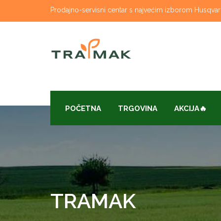
Skip
Prodajno-servisni centar s najvećim izborom Husqvarna
to
content
POČETNA
TRGOVINA
AKCIJA🔥
TRAMAK