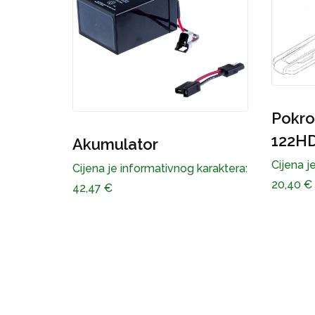
Pokrov noža – H
122HD60
Cijena je informativnog karaktera:
karaktera:
Amort
20,40
€
Cijena j
8,16
€