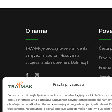
O nama
Pove
TRAMAK je prodajno-servisni centar
Česta p
s najvećim izborom Husqvarna
Pravila
strojeva, alata i opreme u Dalmaciji!
Pravna 
Jamstvo
Pravila privatnosti
Politik
Da bismo pružili najbolje iskustvo, koristimo tehnologije poput kolačića za čuv
pristup informacijama o uređaju. Suglasnost s ovim tehnologijama će nam om
obrađujemo podatke kao što su ponašanje pri pregledavanju ili jedinstveni ID-
web stranici. Nepristanak ili povlačenje suglasnosti može negativno utjecati