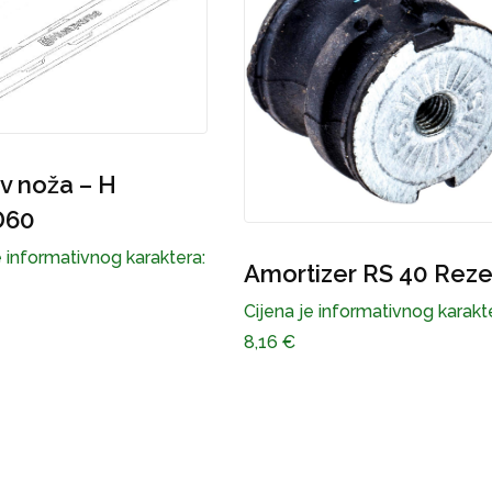
izer RS 40 Rezer
Kutija za akumulator 
H LT151
e informativnog karaktera:
Cijena je informativnog karakt
42,03
€