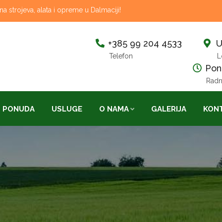
 strojeva, alata i opreme u Dalmaciji!
+385 99 204 4533
U
Telefon
L
Pon-
Radn
PONUDA
USLUGE
O NAMA
GALERIJA
KON