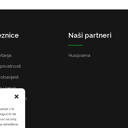
znice
Naši partneri
itanja
Husqvarna
 privatnosti
obavijest
 i servis
a kolačića (EU)
anje i/ili
ogućiti da
ovi na ovoj
 na određene