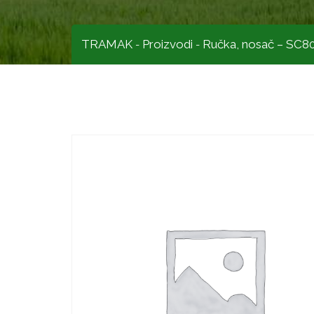
TRAMAK
Proizvodi
Ručka, nosač – SC8
-
-