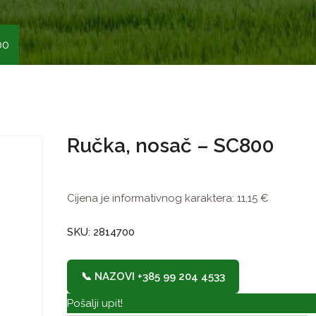
00
Ručka, nosač – SC800
Cijena je informativnog karaktera:
11,15
€
SKU: 2814700
📞 NAZOVI +385 99 204 4533
Pošalji upit!