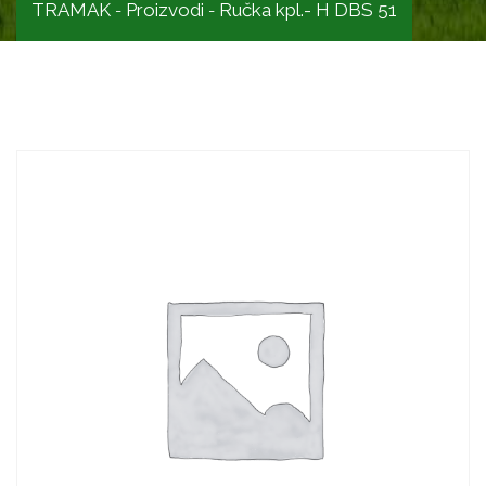
TRAMAK
Proizvodi
Ručka kpl.- H DBS 51
-
-