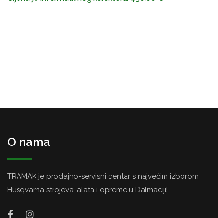
O nama
TRAMAK je prodajno-servisni centar s najvećim izborom
Husqvarna strojeva, alata i opreme u Dalmaciji!