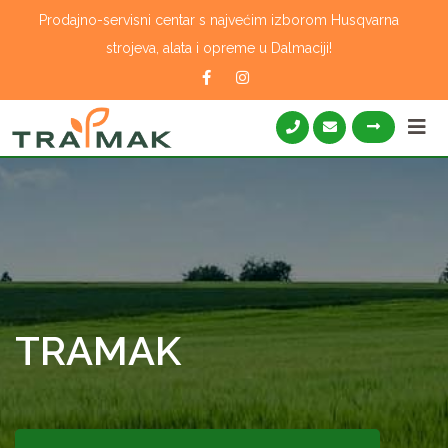
Skip
Prodajno-servisni centar s najvećim izborom Husqvarna
to
strojeva, alata i opreme u Dalmaciji!
content
TRAMAK