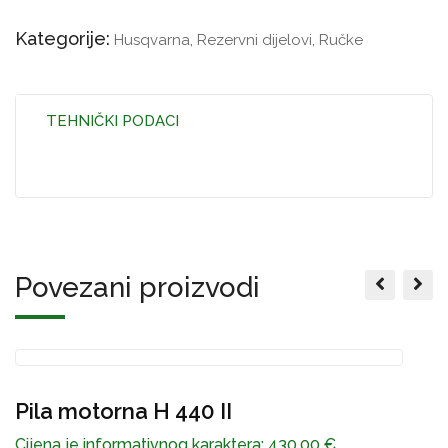
Kategorije:
Husqvarna
,
Rezervni dijelovi
,
Ručke
TEHNIČKI PODACI
Povezani proizvodi
Pila motorna H 440 II
P
Cijena je informativnog karaktera:
430,00
€
C