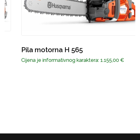
Pila motorna H 565
P
Cijena je informativnog karaktera:
1.155,00
€
C