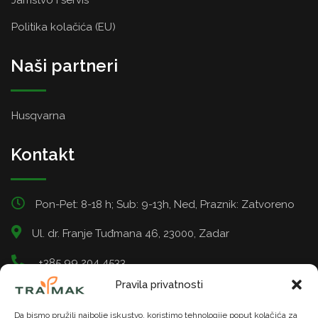
Politika kolačića (EU)
Naši partneri
Husqvarna
Kontakt
Pon-Pet: 8-18 h; Sub: 9-13h, Ned, Praznik: Zatvoreno
Ul. dr. Franje Tuđmana 46, 23000, Zadar
+385 99 204 4533
Pravila privatnosti
info@tramak.hr
Da bismo pružili najbolje iskustvo, koristimo tehnologije poput kolačića za