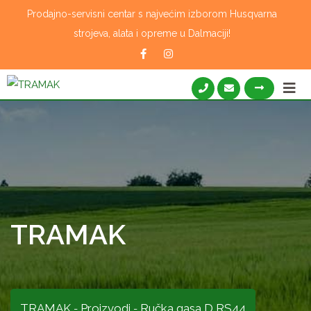
Skip
Prodajno-servisni centar s najvećim izborom Husqvarna
to
strojeva, alata i opreme u Dalmaciji!
content
TRAMAK
TRAMAK
Proizvodi
Ručka gasa D RS44
-
-