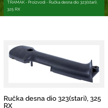
TRAMAK
Proizvodi
Ručka desna dio 323(stari),
-
-
325 RX
Ručka desna dio 323(stari), 325
RX