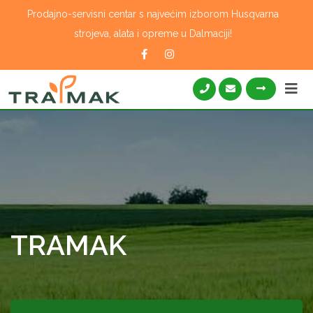
Skip
Prodajno-servisni centar s najvećim izborom Husqvarna
to
strojeva, alata i opreme u Dalmaciji!
content
TRAMAK