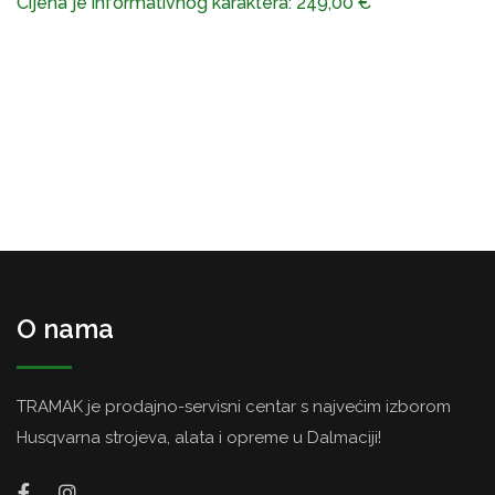
Cijena je informativnog karaktera:
249,00
€
O nama
TRAMAK je prodajno-servisni centar s najvećim izborom
Husqvarna strojeva, alata i opreme u Dalmaciji!