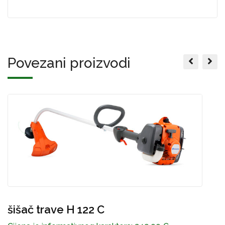
Povezani proizvodi
č
C
šišač trave H 122 C