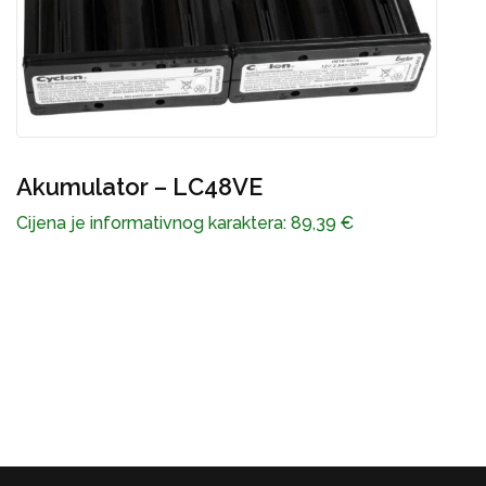
C
Akumulator – LC48VE
Cijena je informativnog karaktera:
89,39
€