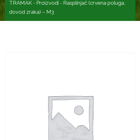
TRAMAK
Proizvodi
Rasplinjač (crvena poluga,
-
-
dovod zraka) – M3