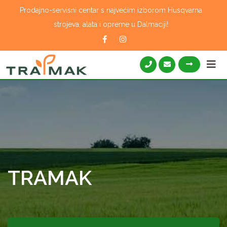
Skip
Prodajno-servisni centar s najvećim izborom Husqvarna
to
strojeva, alata i opreme u Dalmaciji!
content
TRAMAK