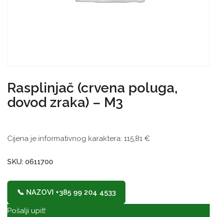
Rasplinjač (crvena poluga,
dovod zraka) – M3
Cijena je informativnog karaktera:
115,81
€
SKU: 0611700
📞 NAZOVI +385 99 204 4533
Pošalji upit!