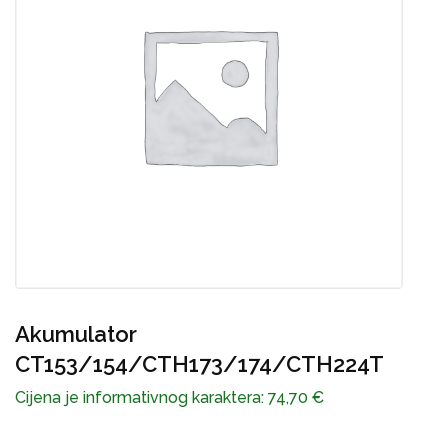
Akumulator – LC48VE
Cijena je informativnog karaktera:
89,39
€
C