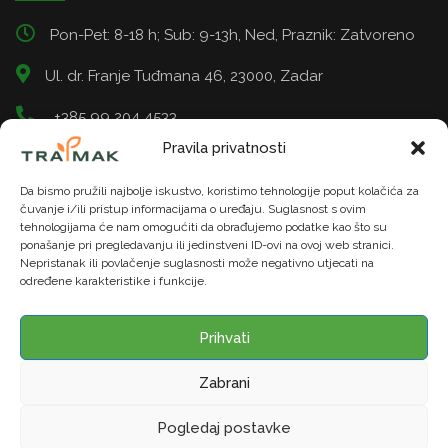
Pon-Pet: 8-18 h; Sub: 9-13h, Ned, Praznik: Zatvoreno
Ul. dr. Franje Tuđmana 46, 23000, Zadar
+385 99 204 4533
Pravila privatnosti
info@tramak.hr
Da bismo pružili najbolje iskustvo, koristimo tehnologije poput kolačića za
čuvanje i/ili pristup informacijama o uređaju. Suglasnost s ovim
tehnologijama će nam omogućiti da obrađujemo podatke kao što su
ponašanje pri pregledavanju ili jedinstveni ID-ovi na ovoj web stranici.
Nepristanak ili povlačenje suglasnosti može negativno utjecati na
određene karakteristike i funkcije.
© TRAMAK. Sva prava pridržana. | U našoj trgovini moguće
je platiti gotovinom ili karticama do 12 rata. 5% popusta na
Prihvati
uređaje za gotovinu
Zabrani
Web stranicu izradio:
BYTENK
Pogledaj postavke