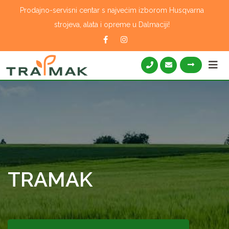
Skip
Prodajno-servisni centar s najvećim izborom Husqvarna
to
strojeva, alata i opreme u Dalmaciji!
content
TRAMAK