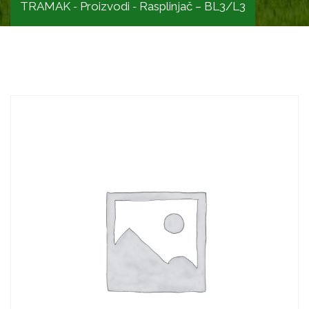
TRAMAK
Proizvodi
Rasplinjač – BL3/L3
-
-