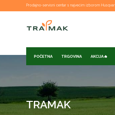
Skip
Prodajno-servisni centar s najvećim izborom Husqvarna
to
content
POČETNA
TRGOVINA
AKCIJA🔥
TRAMAK