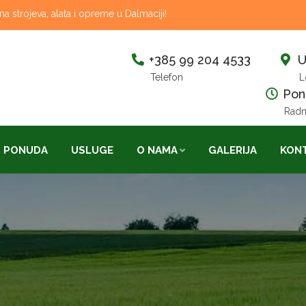
 strojeva, alata i opreme u Dalmaciji!
+385 99 204 4533
U
Telefon
L
Pon-
Radn
PONUDA
USLUGE
O NAMA
GALERIJA
KON