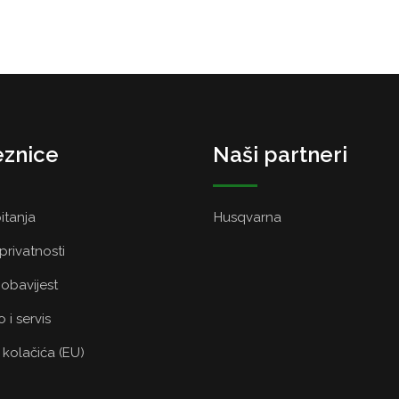
znice
Naši partneri
itanja
Husqvarna
 privatnosti
obavijest
 i servis
a kolačića (EU)