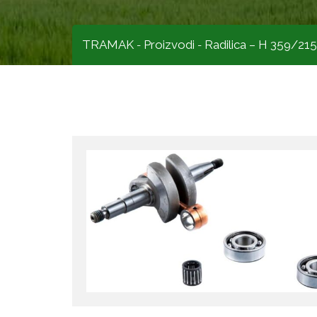
TRAMAK
Proizvodi
Radilica – H 359/21
-
-