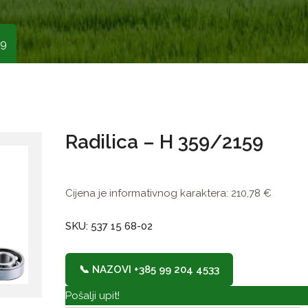
59
Radilica – H 359/2159
Cijena je informativnog karaktera:
210,78
€
SKU: 537 15 68-02
📞 NAZOVI +385 99 204 4533
Pošalji upit!