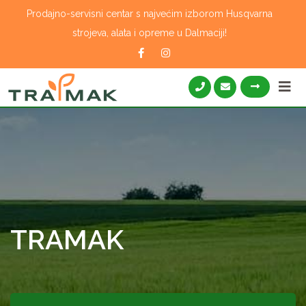
Skip
Prodajno-servisni centar s najvećim izborom Husqvarna
to
strojeva, alata i opreme u Dalmaciji!
content
TRAMAK