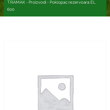
TRAMAK
Proizvodi
Poklopac rezervoara EL
-
-
600