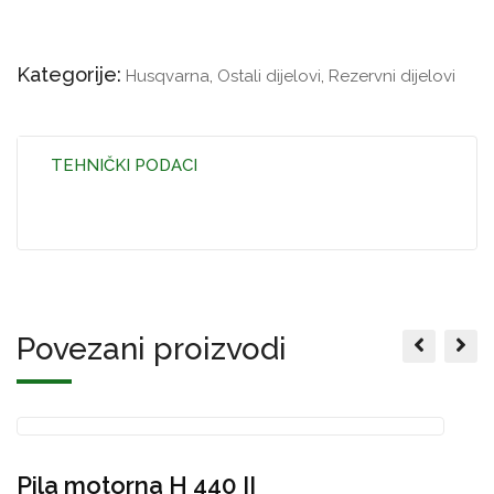
Kategorije:
Husqvarna
,
Ostali dijelovi
,
Rezervni dijelovi
TEHNIČKI PODACI
Povezani proizvodi
Pila motorna H 440 II
č