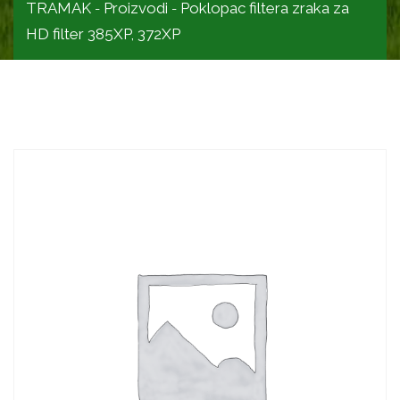
TRAMAK
Proizvodi
Poklopac filtera zraka za
-
-
HD filter 385XP, 372XP