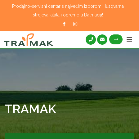
Skip
Prodajno-servisni centar s najvećim izborom Husqvarna
to
strojeva, alata i opreme u Dalmaciji!
content
TRAMAK