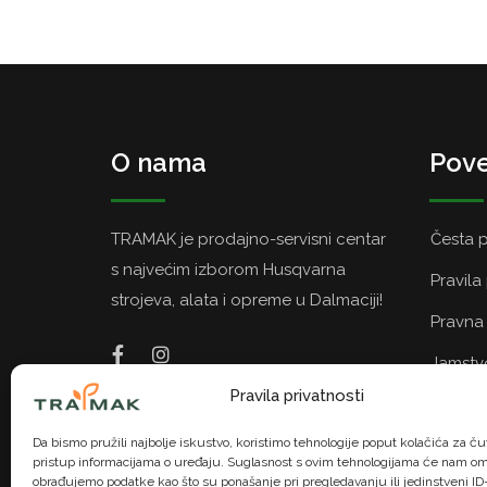
O nama
Pove
TRAMAK je prodajno-servisni centar
Česta p
s najvećim izborom Husqvarna
Pravila
strojeva, alata i opreme u Dalmaciji!
Pravna 
Jamstvo
Pravila privatnosti
Politik
Da bismo pružili najbolje iskustvo, koristimo tehnologije poput kolačića za čuv
pristup informacijama o uređaju. Suglasnost s ovim tehnologijama će nam om
obrađujemo podatke kao što su ponašanje pri pregledavanju ili jedinstveni ID-