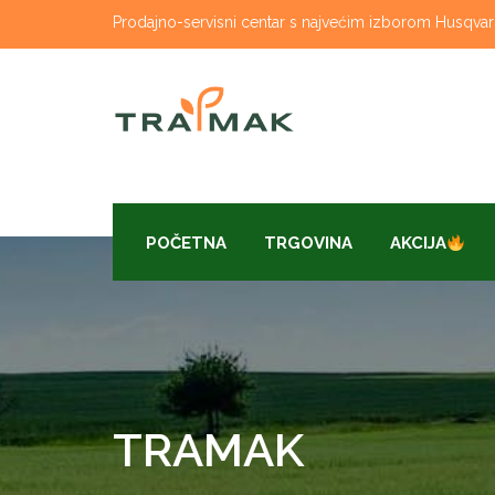
Skip
Prodajno-servisni centar s najvećim izborom Husqvarna
to
content
POČETNA
TRGOVINA
AKCIJA
TRAMAK