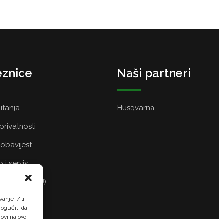
znice
Naši partneri
itanja
Husqvarna
 privatnosti
obavijest
 i servis
a kolačića (EU)
anje i/ili
ogućiti da
ovi na ovoj