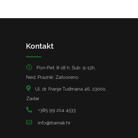
Kontakt
Pon-Pet: 8-18 h; Sub: 9-13h,
Ned, Praznik: Zatvoreno
Ul. dr. Franje Tuđmana 46, 23000,
Zadar
+385 99 204 4533
info@tramak.hr