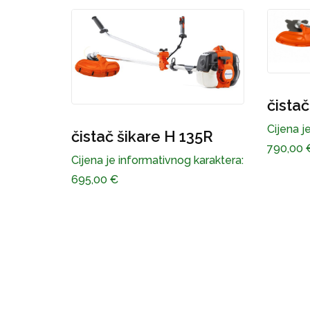
čistač šikare H 535 RJ
Cijena je informativnog karaktera:
35R
790,00
€
karaktera:
Pila 
Cijena j
1.155,0