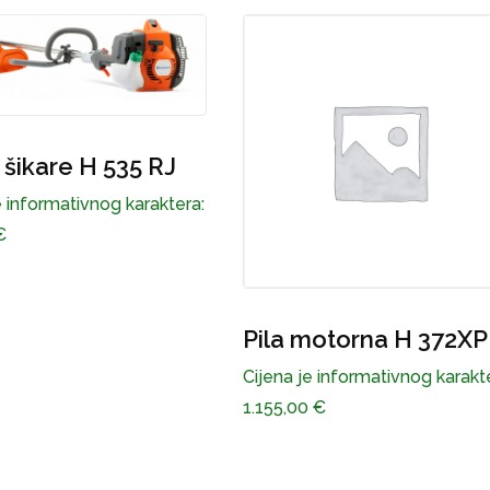
Pila motorna H 440 II
Cijena je informativnog karakt
430,00
€
motorna H 372XP
e informativnog karaktera:
0
€