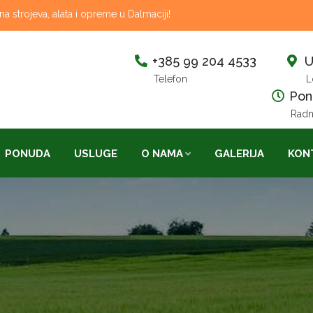
 strojeva, alata i opreme u Dalmaciji!
+385 99 204 4533
U
Telefon
L
Pon-
Radn
PONUDA
USLUGE
O NAMA
GALERIJA
KON