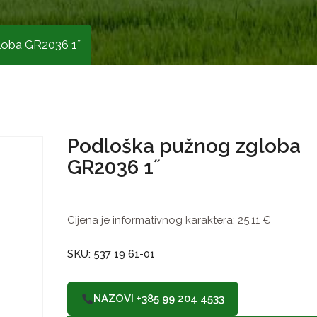
loba GR2036 1˝
Podloška pužnog zgloba
GR2036 1˝
Cijena je informativnog karaktera:
25,11
€
SKU: 537 19 61-01
NAZOVI +385 99 204 4533