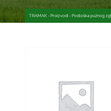
TRAMAK
Proizvodi
Podloška pužnog zg
-
-