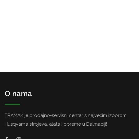
O nama
TRAMAK je prodajno-servisni centar s najvećim izborom
Husqvarna strojeva, alata i opreme u Dalmaciji!