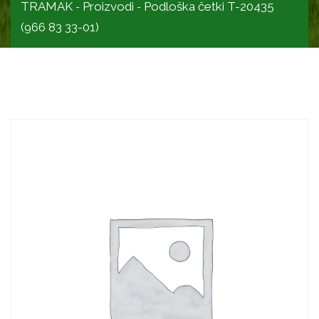
TRAMAK
Proizvodi
Podloška četki T-20435
-
-
(966 83 33-01)