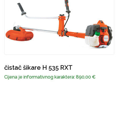
čistač šikare H 535 RXT
P
Cijena je informativnog karaktera:
890,00
€
C