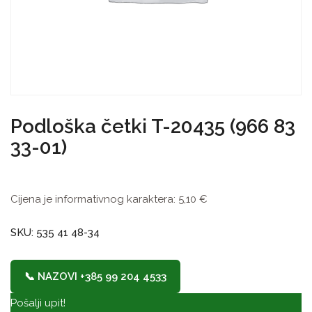
Podloška četki T-20435 (966 83
33-01)
Cijena je informativnog karaktera:
5,10
€
SKU: 535 41 48-34
📞 NAZOVI +385 99 204 4533
Pošalji upit!