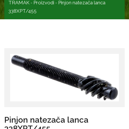
TRAMAK
Proizvodi
Pinjon natezača lanca
-
-
338XPT/455
Pinjon natezača lanca
338XPT/455