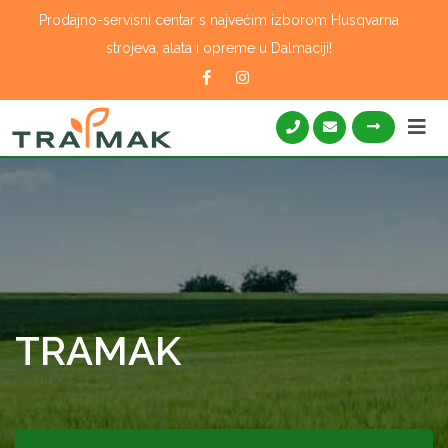
Skip
Prodajno-servisni centar s najvećim izborom Husqvarna
to
strojeva, alata i opreme u Dalmaciji!
content
TRAMAK