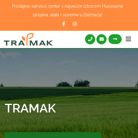
Skip
Prodajno-servisni centar s najvećim izborom Husqvarna
to
strojeva, alata i opreme u Dalmaciji!
content
TRAMAK