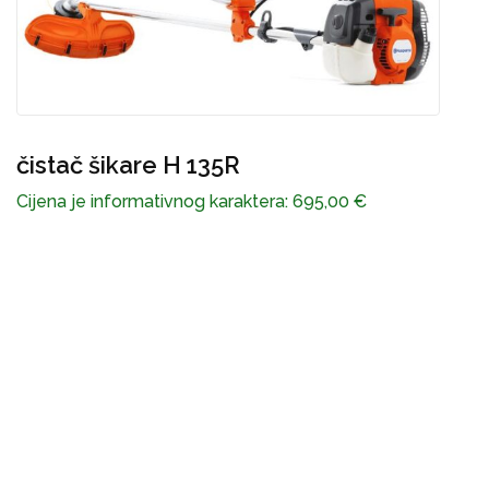
čistač šikare H 135R
č
Cijena je informativnog karaktera:
695,00
€
C