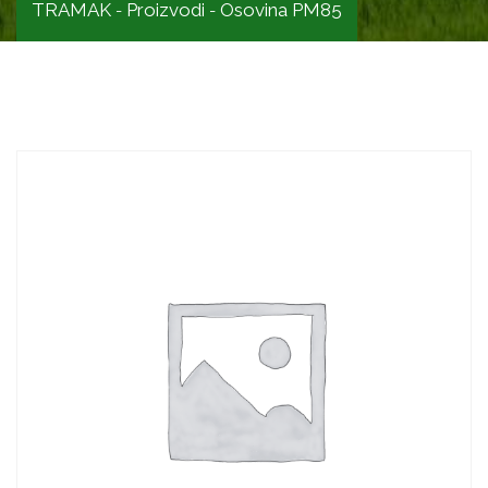
TRAMAK
Proizvodi
Osovina PM85
-
-