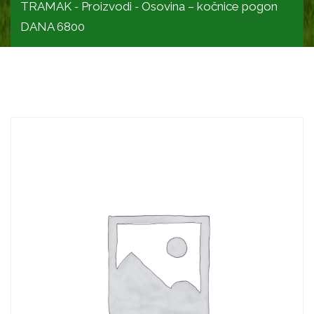
TRAMAK
Proizvodi
Osovina – kočnice pogon
-
-
DANA 6800