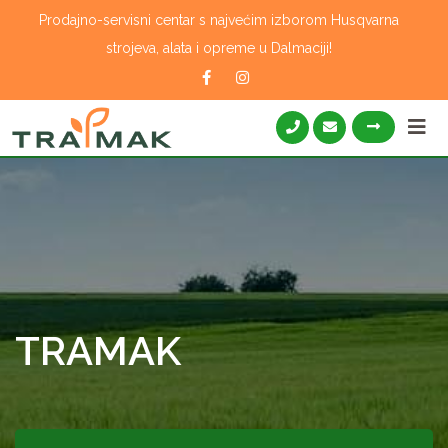
Skip
Prodajno-servisni centar s najvećim izborom Husqvarna
to
strojeva, alata i opreme u Dalmaciji!
content
TRAMAK