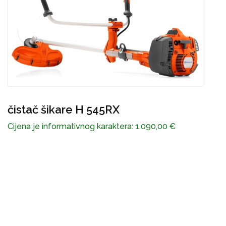
čistač šikare H 545RX
P
Cijena je informativnog karaktera:
1.090,00
€
C