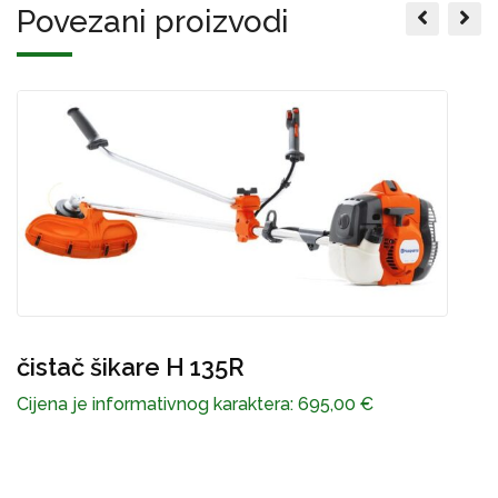
Povezani proizvodi
Pila motorna H 450 II (15” .325” SN
P
SP33G)
C
Cijena je informativnog karaktera:
660,00
€