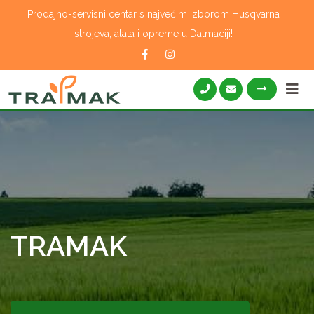
Skip
Prodajno-servisni centar s najvećim izborom Husqvarna
to
strojeva, alata i opreme u Dalmaciji!
content
TRAMAK