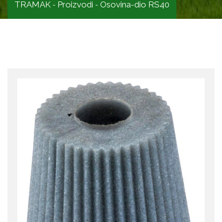
TRAMAK
Proizvodi
Osovina-dio RS40
-
-