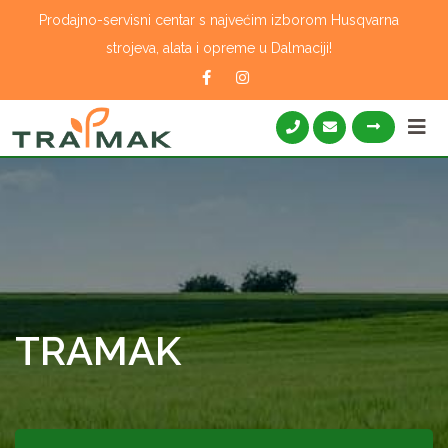
Skip
Prodajno-servisni centar s najvećim izborom Husqvarna
to
strojeva, alata i opreme u Dalmaciji!
content
TRAMAK