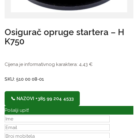
Osigurač opruge startera – H
K750
Cijena je informativnog karaktera:
4,43
€
SKU: 510 00 08-01
📞 NAZOVI +385 99 204 4533
Pošalji upit!