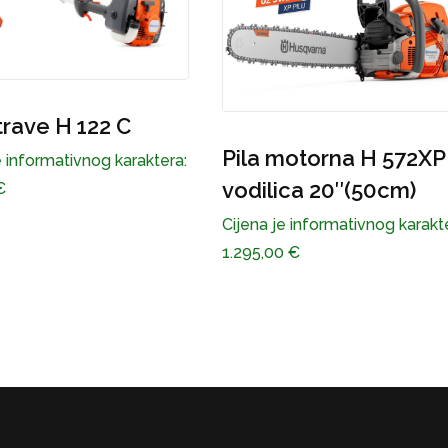
Pila motorna H 450 II
motorna H 572XP –
(15” .325” SN SP33G)
ica 20″(50cm)
Cijena je informativnog karakt
e informativnog karaktera:
660,00
€
0
€