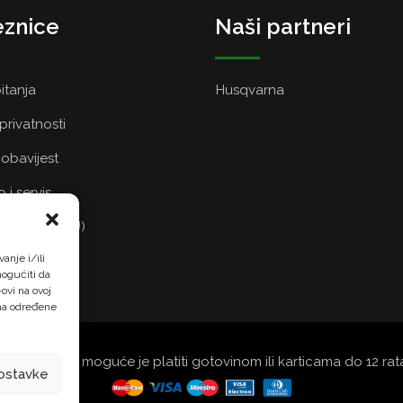
znice
Naši partneri
itanja
Husqvarna
 privatnosti
obavijest
 i servis
a kolačića (EU)
anje i/ili
ogućiti da
ovi na ovoj
 na određene
šoj trgovini moguće je platiti gotovinom ili karticama do 12 r
ostavke