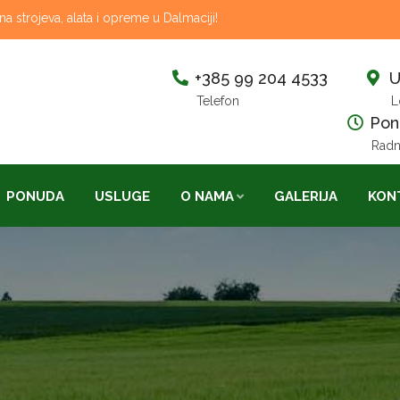
 strojeva, alata i opreme u Dalmaciji!
+385 99 204 4533
U
Telefon
L
Pon-
Radn
PONUDA
USLUGE
O NAMA
GALERIJA
KON