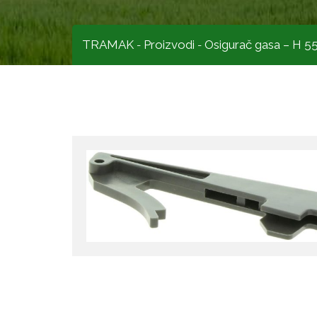
TRAMAK
Proizvodi
Osigurač gasa – H 5
-
-