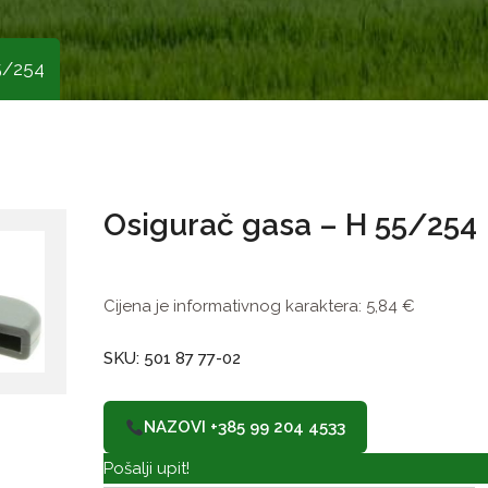
5/254
Osigurač gasa – H 55/254
Cijena je informativnog karaktera:
5,84
€
SKU: 501 87 77-02
NAZOVI +385 99 204 4533
Pošalji upit!