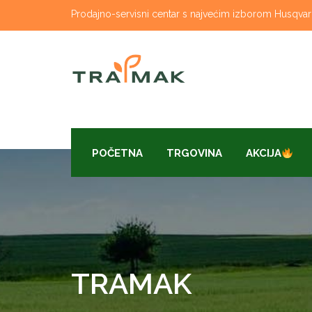
Skip
Prodajno-servisni centar s najvećim izborom Husqvarna
to
content
POČETNA
TRGOVINA
AKCIJA
TRAMAK