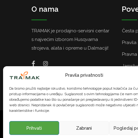
O nama
Pove
TRAMAK je prodajno-servisni centar
Česta p
s najvećim izborom Husqvarna
Pravila
strojeva, alata i opreme u Dalmaciji!
Pravna 
Jamstvo
Pravila privatnosti
Politik
Da bismo pružili najbolje iskustvo, koristimo tehnologije poput kolačića za čuv
pristup informacijama o uređaju. Suglasnost s ovim tehnologijama će nam om
obrađujemo podatke kao što su ponašanje pri pregledavanju ili jedinstveni ID-
web stranici. Nepristanak ili povlačenje suglasnosti može negativno utjecati
karakteristike i funkcije.
© TRAMAK. Sva prava pridržana. | U na
Prihvati
Zabrani
Pogledaj p