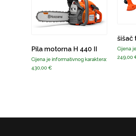
šišač trave H 122 C
Pila 
0 II
Cijena je informativnog karaktera:
vodil
249,00
€
karaktera:
Cijena j
1.295,0