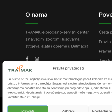
O nama
Pove
TRAMAK je prodajno-servisni centar
Česta p
s najvećim izborom Husqvarna
Pravila
strojeva, alata i opreme u Dalmaciji!
Pravna 
Jamstvo
Pravila privatnosti
Politik
Da bismo pružili najbolje iskustvo, koristimo tehnologije poput kolačića za čuv
pristup informacijama o uređaju. Suglasnost s ovim tehnologijama će nam om
obrađujemo podatke kao što su ponašanje pri pregledavanju ili jedinstveni ID-
web stranici. Nepristanak ili povlačenje suglasnosti može negativno utjecati
karakteristike i funkcije.
© TRAMAK. Sva prava pridržana. | U na
Prihvati
Zabrani
Pogledaj p