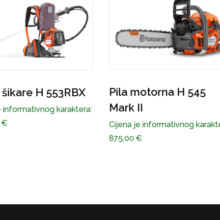
Pila motorna 
Pila motorna H 545
Cijena je informati
Mark II
1.350,00
€
Cijena je informativnog karaktera:
875,00
€