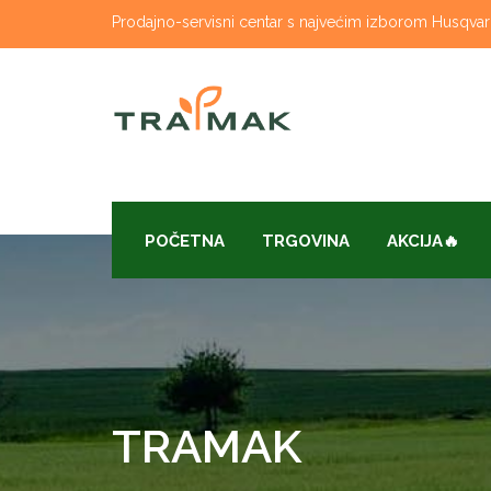
Skip
Prodajno-servisni centar s najvećim izborom Husqvarna
to
content
POČETNA
TRGOVINA
AKCIJA🔥
TRAMAK