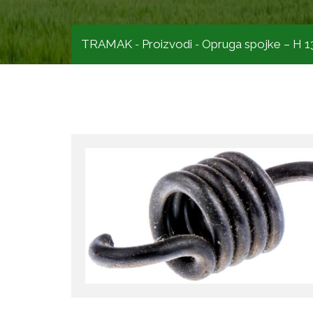
TRAMAK
Proizvodi
Opruga spojke – H 
-
-