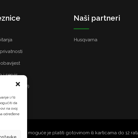
znice
Naši partneri
itanja
Husqvarna
 privatnosti
obavijest
 i servis
a kolačića (EU)
anje i/ili
ogućiti da
ovi na ovoj
 na određene
šoj trgovini moguće je platiti gotovinom ili karticama do 12 r
ostavke