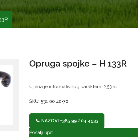
133R
Opruga spojke – H 133R
Cijena je informativnog karaktera:
2,53
€
SKU: 531 00 40-70
📞 NAZOVI +385 99 204 4533
Pošalji upit!