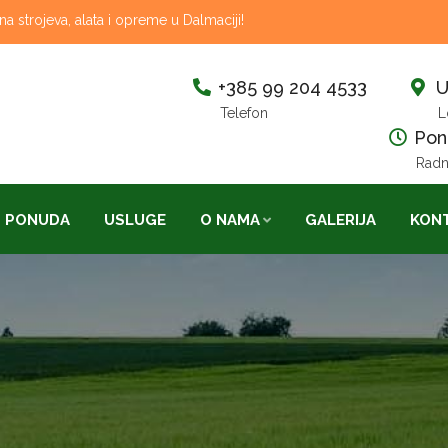
 strojeva, alata i opreme u Dalmaciji!
+385 99 204 4533
U
Telefon
L
Pon-
Radn
PONUDA
USLUGE
O NAMA
GALERIJA
KON