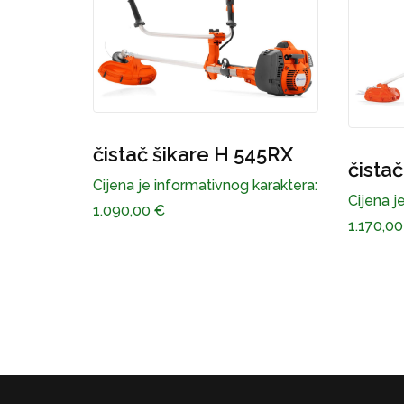
kare H 545RX
čistač šikare H 553RBX
ormativnog karaktera:
Cijena je informativnog karaktera:
1.170,00
€