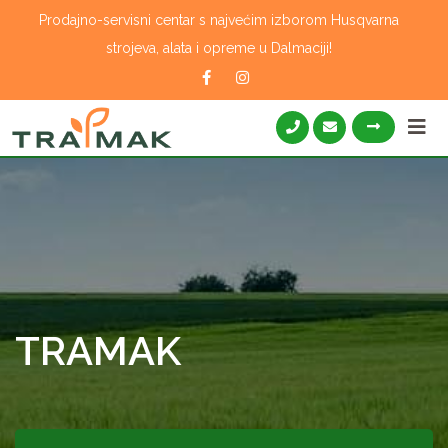
Skip
Prodajno-servisni centar s najvećim izborom Husqvarna
to
strojeva, alata i opreme u Dalmaciji!
content
TRAMAK