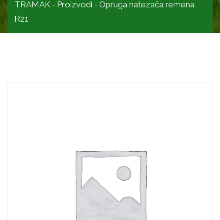
TRAMAK
Proizvodi
Opruga natezača remena
-
-
R21