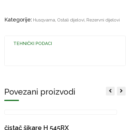
Kategorije:
Husqvarna
,
Ostali dijelovi
,
Rezervni dijelovi
TEHNIČKI PODACI
Povezani proizvodi
čistač šikare H 545RX
P