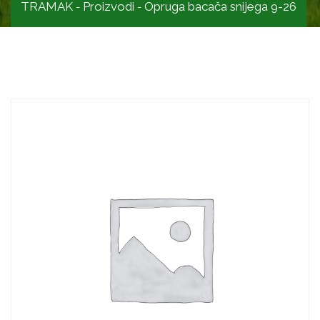
TRAMAK
Proizvodi
Opruga bacača snijega 9-26
-
-