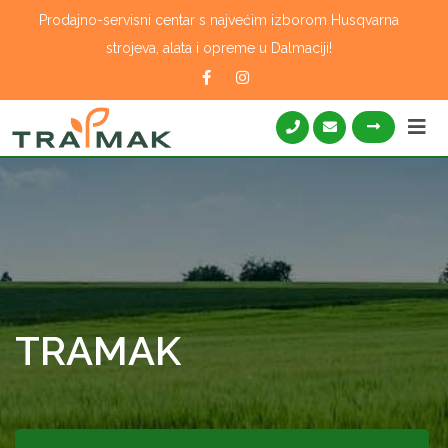
Skip
Prodajno-servisni centar s najvećim izborom Husqvarna
to
strojeva, alata i opreme u Dalmaciji!
content
TRAMAK