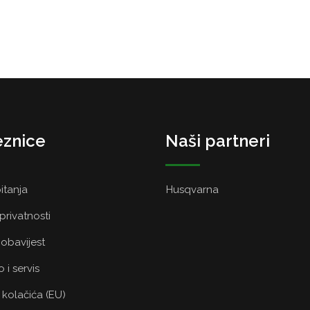
znice
Naši partneri
itanja
Husqvarna
 privatnosti
obavijest
 i servis
a kolačića (EU)