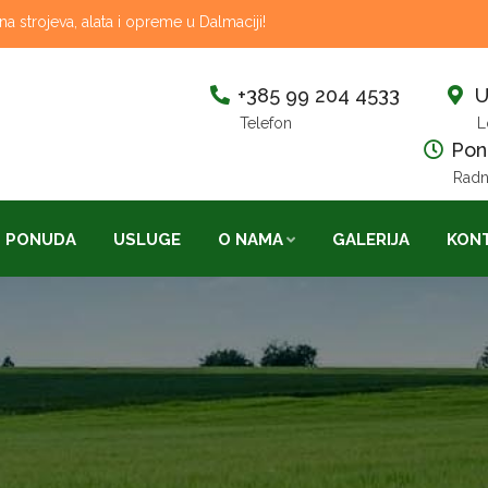
 strojeva, alata i opreme u Dalmaciji!
+385 99 204 4533
U
Telefon
L
Pon-
Radn
PONUDA
USLUGE
O NAMA
GALERIJA
KON