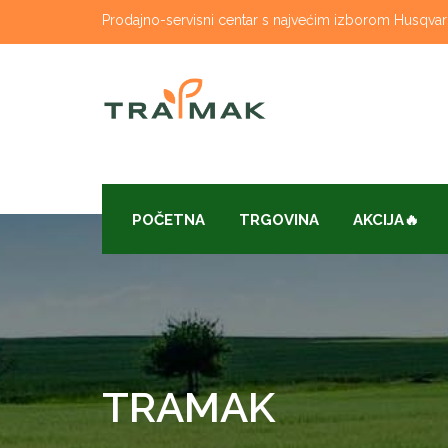
Skip
Prodajno-servisni centar s najvećim izborom Husqvarna
to
content
POČETNA
TRGOVINA
AKCIJA🔥
TRAMAK