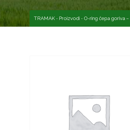
TRAMAK
Proizvodi
O-ring čepa goriva
-
-