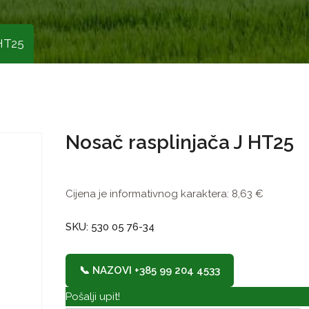
 HT25
Nosač rasplinjača J HT25
Cijena je informativnog karaktera:
8,63
€
SKU: 530 05 76-34
📞 NAZOVI +385 99 204 4533
Pošalji upit!