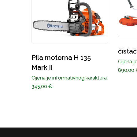
Pila 
Mark I
Cijena j
875,00
čistač šikare H 535 RXT
35
Cijena je informativnog karaktera:
890,00
€
karaktera: