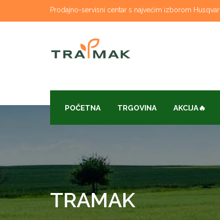
Skip
Prodajno-servisni centar s najvećim izborom Husqvarna
to
content
POČETNA
TRGOVINA
AKCIJA🔥
TRAMAK