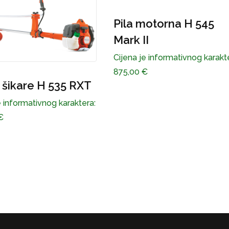
motorna H 545
čistač šikare H 553RB
I
Cijena je informativnog karakt
1.170,00
€
e informativnog karaktera:
€