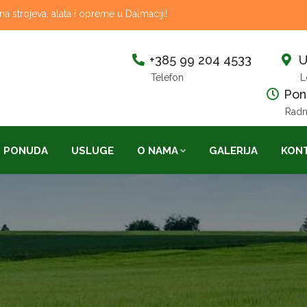
 strojeva, alata i opreme u Dalmaciji!
+385 99 204 4533
U
Telefon
L
Pon-
Radn
PONUDA
USLUGE
O NAMA
GALERIJA
KON