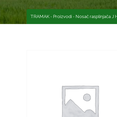
TRAMAK
Proizvodi
Nosač rasplinjača J
-
-