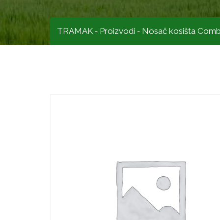
TRAMAK
Proizvodi
Nosač kosišta Comb
-
-