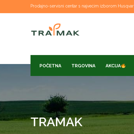
Skip
Prodajno-servisni centar s najvećim izborom Husqvarna
to
content
POČETNA
TRGOVINA
AKCIJA
TRAMAK