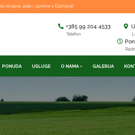
 strojeva, alata i opreme u Dalmaciji!
+385 99 204 4533
U
Telefon
L
Pon-
Radn
PONUDA
USLUGE
O NAMA
GALERIJA
KON