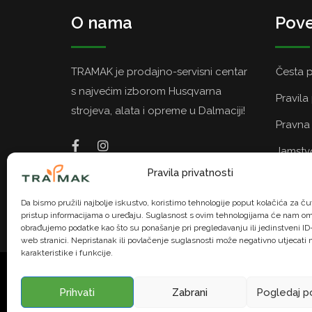
O nama
Pove
TRAMAK je prodajno-servisni centar
Česta p
s najvećim izborom Husqvarna
Pravila
strojeva, alata i opreme u Dalmaciji!
Pravna 
Jamstvo
Pravila privatnosti
Politik
Da bismo pružili najbolje iskustvo, koristimo tehnologije poput kolačića za čuv
pristup informacijama o uređaju. Suglasnost s ovim tehnologijama će nam om
obrađujemo podatke kao što su ponašanje pri pregledavanju ili jedinstveni ID-
web stranici. Nepristanak ili povlačenje suglasnosti može negativno utjecati
karakteristike i funkcije.
© TRAMAK. Sva prava pridržana. | U na
Prihvati
Zabrani
Pogledaj p