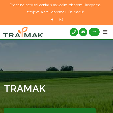
Skip
Prodajno-servisni centar s najvećim izborom Husqvarna
to
strojeva, alata i opreme u Dalmaciji!
content
TRAMAK