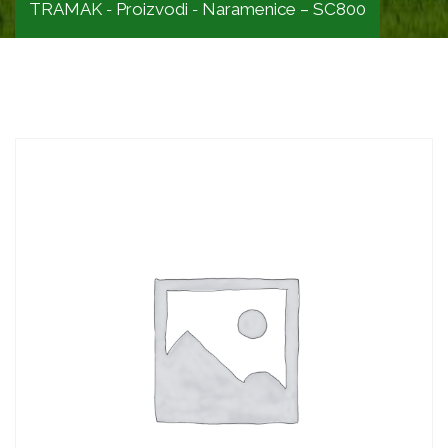
TRAMAK
Proizvodi
Naramenice – SC800
-
-