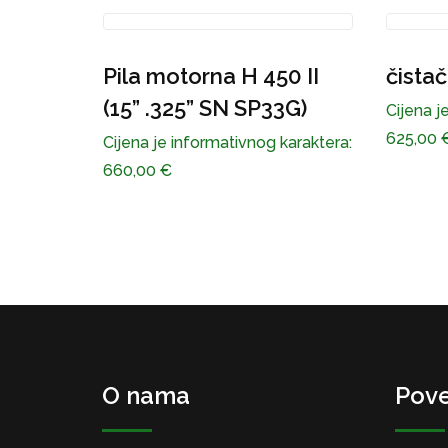
0 II
čistač šikare H 525RJX
Pila 
3G)
Cijena je informativnog karaktera:
Cijena j
625,00
€
293,00
karaktera:
O nama
Pove