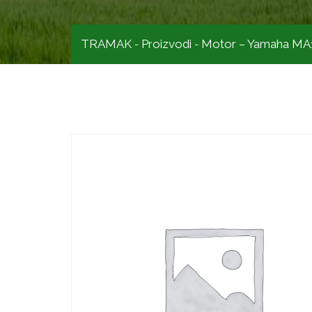
TRAMAK
Proizvodi
Motor – Yamaha MA
-
-