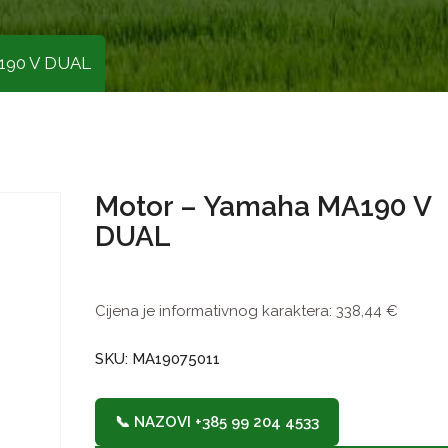
190 V DUAL
Motor – Yamaha MA190 V
DUAL
Cijena je informativnog karaktera:
338,44
€
SKU: MA19075011
📞 NAZOVI +385 99 204 4533