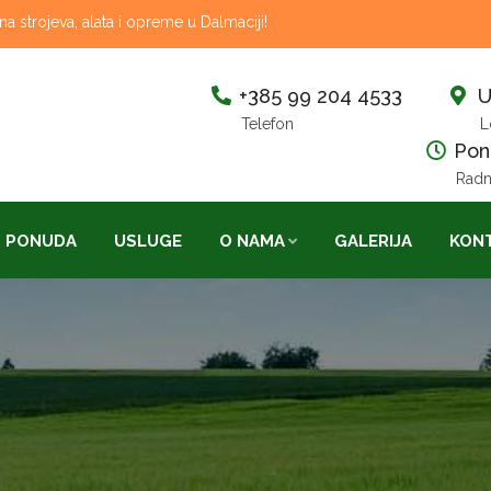
 strojeva, alata i opreme u Dalmaciji!
+385 99 204 4533
U
Telefon
L
Pon-
Radn
PONUDA
USLUGE
O NAMA
GALERIJA
KON