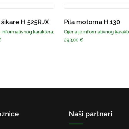
motorna H 130
Pila motorna H 560XP
Mark II
e informativnog karaktera:
€
Cijena je informativnog karakt
1.150,00
€
znice
Naši partneri