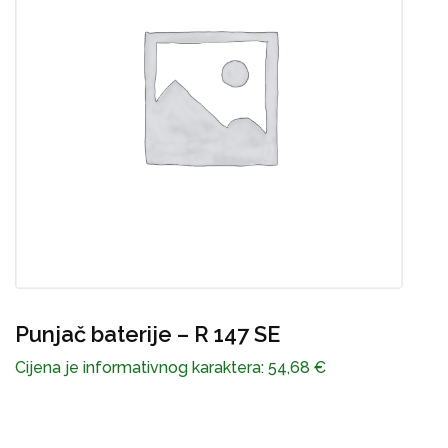
Akumulator R147SE
Cijena je informativnog karaktera:
56,09
€