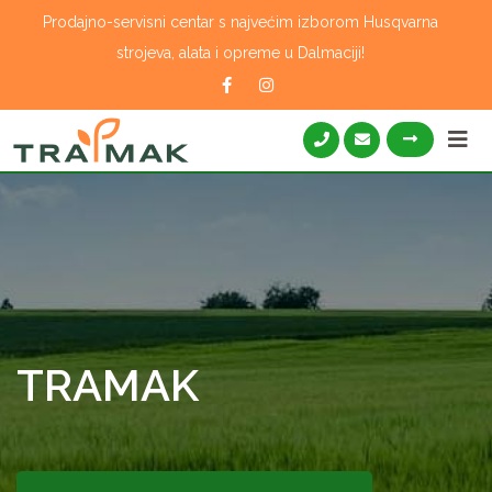
Skip
Prodajno-servisni centar s najvećim izborom Husqvarna
to
strojeva, alata i opreme u Dalmaciji!
content
TRAMAK