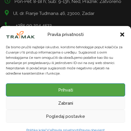
Pon-Pet: 8-18 h; Sub: 9-13h, Ned, Praznik: Zatvoreno
Ul. dr. Franje Tuđmana 46, 23000, Zadar
+385 99 204 4533
Pravila privatnosti
info@tramak.hr
Da bismo pružili najbolje iskustvo, koristimo tehnologije poput kolačića za
čuvanje i/ili pristup informacijama o uređaju. Suglasnost s ovim
tehnologijama će nam omogućiti da obrađujemo podatke kao što su
ponašanje pri pregledavanju ili jedinstveni ID-ovi na ovoj web stranici.
Nepristanak ili povlačenje suglasnosti može negativno utjecati na
određene karakteristike i funkcije.
© TRAMAK. Sva prava pridržana. | U našoj trgovini moguće
je platiti gotovinom ili karticama do 12 rata. 5% popusta na
Prihvati
uređaje za gotovinu
Zabrani
Web stranicu izradio:
BYTENK
Pogledaj postavke
Politika kolačića
Pravila privatnosti
Pravna obavijest