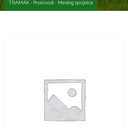
TRAMAK
Proizvodi
Mesing spojnica
-
-