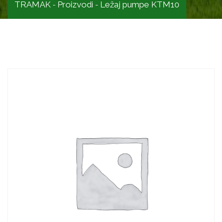
TRAMAK
Proizvodi
Ležaj pumpe KTM10
-
-