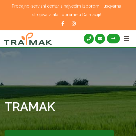
Skip
Prodajno-servisni centar s najvećim izborom Husqvarna
to
strojeva, alata i opreme u Dalmaciji!
content
TRAMAK