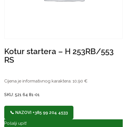
Kotur startera – H 253RB/553
RS
Cijena je informativnog karaktera:
10,90
€
SKU: 521 64 81-01
📞 NAZOVI +385 99 204 4533
Pošalji upit!