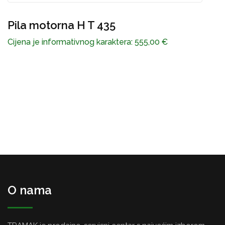
Pila motorna H T 435
č
Cijena je informativnog karaktera:
555,00
€
C
O nama