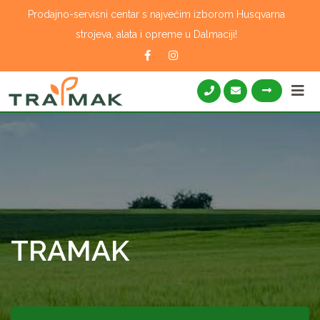
Skip
Prodajno-servisni centar s najvećim izborom Husqvarna
to
strojeva, alata i opreme u Dalmaciji!
content
TRAMAK