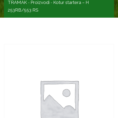
TRAMAK
Proizvodi
Kotur startera – H
-
-
253RB/553 RS