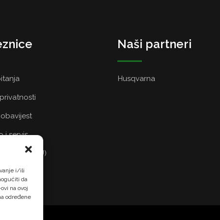
znice
Naši partneri
itanja
Husqvarna
 privatnosti
obavijest
 i servis
a kolačića (EU)
anje i/ili
ogućiti da
ovi na ovoj
 na određene