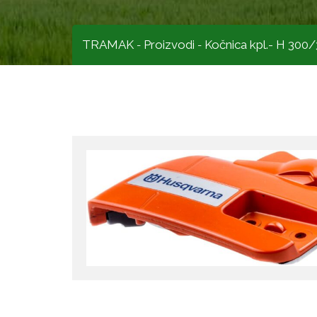
TRAMAK
Proizvodi
Kočnica kpl.- H 30
-
-