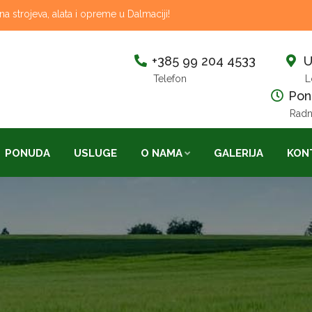
 strojeva, alata i opreme u Dalmaciji!
+385 99 204 4533
U
Telefon
L
Pon-
Radn
PONUDA
USLUGE
O NAMA
GALERIJA
KON