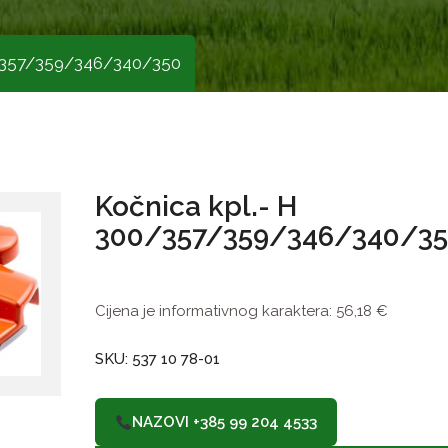
0/357/359/346/340/350
Kočnica kpl.- H
300/357/359/346/340/3
Cijena je informativnog karaktera:
56,18
€
SKU: 537 10 78-01
NAZOVI +385 99 204 4533