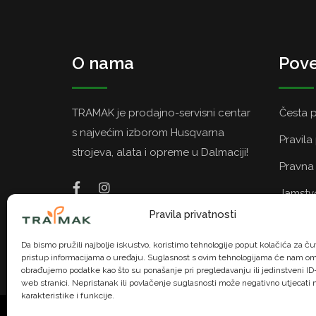
O nama
Pove
TRAMAK je prodajno-servisni centar
Česta p
s najvećim izborom Husqvarna
Pravila
strojeva, alata i opreme u Dalmaciji!
Pravna 
Jamstvo
Pravila privatnosti
Politik
Da bismo pružili najbolje iskustvo, koristimo tehnologije poput kolačića za čuv
pristup informacijama o uređaju. Suglasnost s ovim tehnologijama će nam om
obrađujemo podatke kao što su ponašanje pri pregledavanju ili jedinstveni ID-
web stranici. Nepristanak ili povlačenje suglasnosti može negativno utjecati
karakteristike i funkcije.