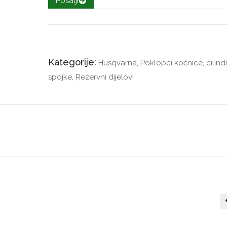
Pošalji
Kategorije:
Husqvarna
,
Poklopci kočnice, cilindr
spojke
,
Rezervni dijelovi