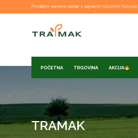
Skip
Prodajno-servisni centar s najvećim izborom Husqvarna
to
content
POČETNA
TRGOVINA
AKCIJA
TRAMAK