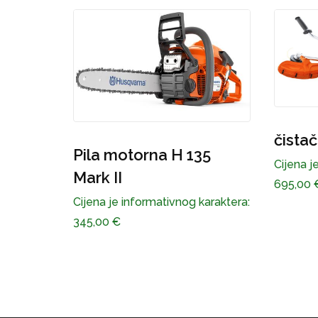
čistač šikare H 135R
Pila
135
Cijena je informativnog karaktera:
Cijena 
695,00
€
1.155,
 karaktera: