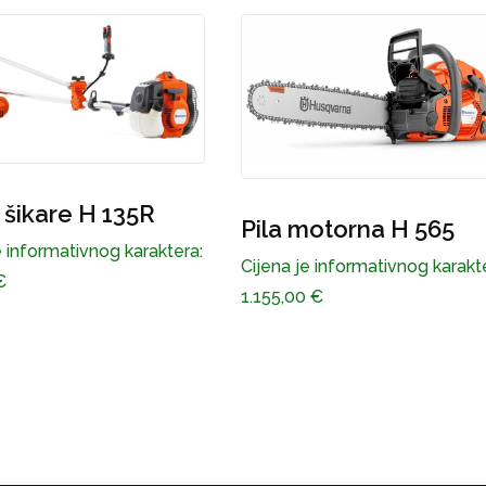
čistač šikare H 545R
 motorna H 565
Cijena je informativnog karak
je informativnog karaktera:
1.090,00
€
00
€