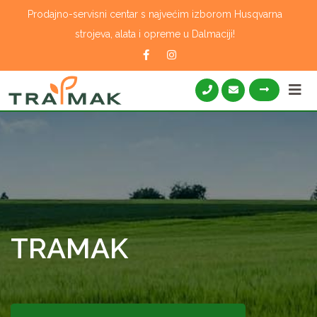
Skip
Prodajno-servisni centar s najvećim izborom Husqvarna
to
strojeva, alata i opreme u Dalmaciji!
content
TRAMAK