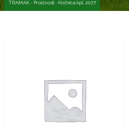
TRAMAK
Proizvodi
Kočnica kpl. 2077
-
-