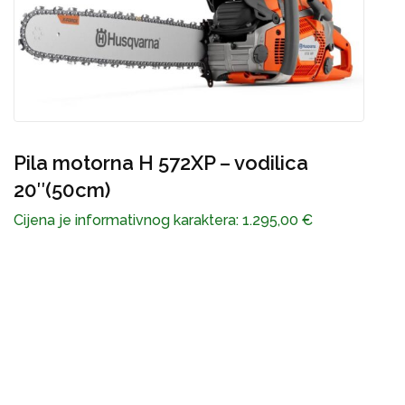
Pila motorna H 572XP – vodilica
P
20″(50cm)
C
Cijena je informativnog karaktera:
1.295,00
€