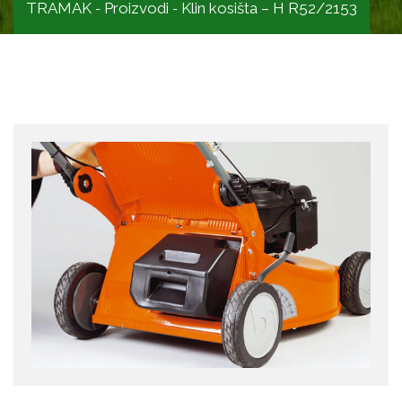
TRAMAK
Proizvodi
Klin kosišta – H R52/2153
-
-