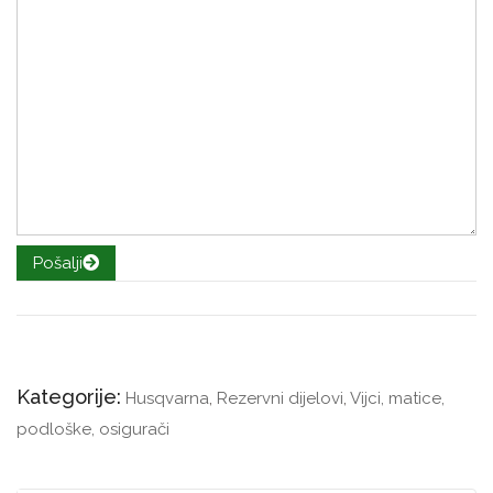
Pošalji
Kategorije:
Husqvarna
,
Rezervni dijelovi
,
Vijci, matice,
podloške, osigurači