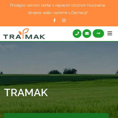
Skip
Prodajno-servisni centar s najvećim izborom Husqvarna
to
strojeva, alata i opreme u Dalmaciji!
content
TRAMAK