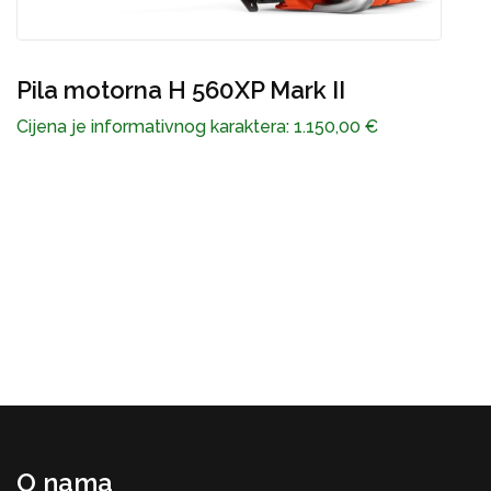
Pila motorna H 560XP Mark II
P
2
Cijena je informativnog karaktera:
1.150,00
€
C
O nama