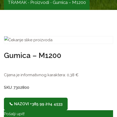
TRAMAK
Proizvodi
Gumica – M1200
-
-
Gumica – M1200
Cijena je informativnog karaktera:
0,38
€
SKU: 7302800
📞 NAZOVI +385 99 204 4533
Pošalji upit!