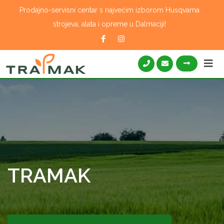
Skip
Prodajno-servisni centar s najvećim izborom Husqvarna
to
strojeva, alata i opreme u Dalmaciji!
content
TRAMAK