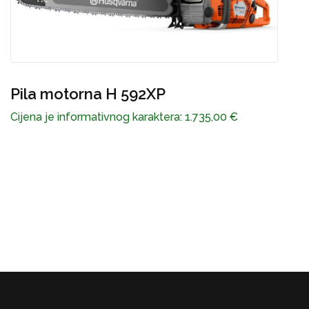
č
Pila motorna H 592XP
C
Cijena je informativnog karaktera:
1.735,00
€