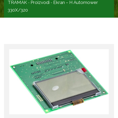
TRAMAK
Proizvodi
Ekran – H Automower
-
-
330X/320