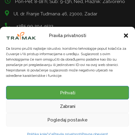
Pon-Pet: 8-18 h; Sub: 9-13h, Ned, Praznik: Zatvoreno
Ul. dr. Franje Tuđmana 46, 23000, Zadar
+385 99 204 4533
Pravila privatnosti
info@tramak.hr
Da bismo pružili najbolje iskustvo, koristimo tehnologije poput kolačića za
čuvanje i/ili pristup informacijama o uređaju. Suglasnost s ovim
tehnologijama će nam omogućiti da obrađujemo podatke kao što su
ponašanje pri pregledavanju ili jedinstveni ID-ovi na ovoj web stranici.
Nepristanak ili povlačenje suglasnosti može negativno utjecati na
određene karakteristike i funkcije.
© TRAMAK. Sva prava pridržana. | U našoj trgovini moguće
je platiti gotovinom ili karticama do 12 rata. 5% popusta na
Prihvati
uređaje za gotovinu
Zabrani
Web stranicu izradio:
BYTENK
Pogledaj postavke
Politika kolačića
Pravila privatnosti
Pravna obavijest