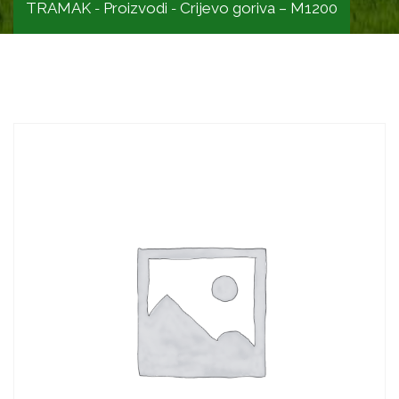
TRAMAK
Proizvodi
Crijevo goriva – M1200
-
-