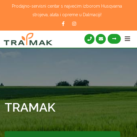
Skip
Prodajno-servisni centar s najvećim izborom Husqvarna
to
strojeva, alata i opreme u Dalmaciji!
content
TRAMAK