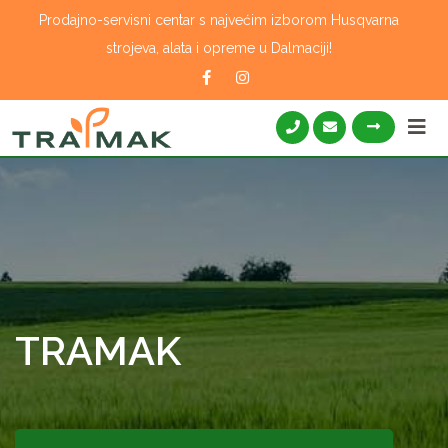
Skip
Prodajno-servisni centar s najvećim izborom Husqvarna
to
strojeva, alata i opreme u Dalmaciji!
content
TRAMAK