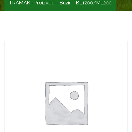
TRAMAK
Proizvodi
Bužir – BL1200/M1200
-
-