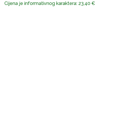
Cijena je informativnog karaktera:
23,40
€
A
C