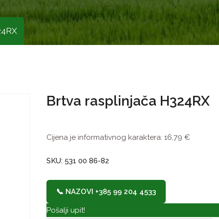
324RX
Brtva rasplinjača H324RX
Cijena je informativnog karaktera:
16,79
€
SKU: 531 00 86-82
📞 NAZOVI +385 99 204 4533
Pošalji upit!