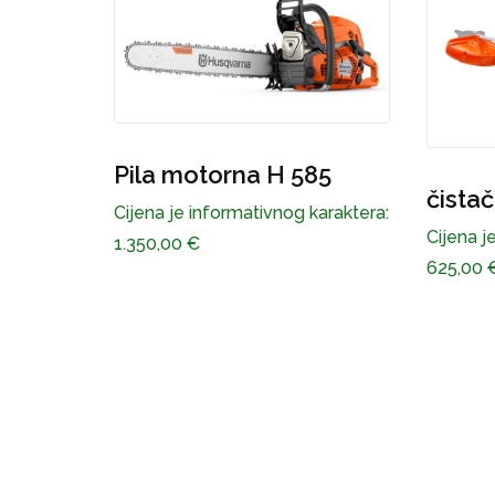
a H 585
čistač šikare H 525RJX
tivnog karaktera:
Cijena je informativnog karaktera:
625,00
€