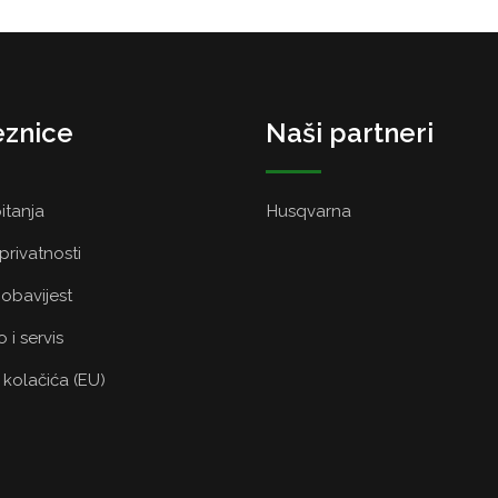
znice
Naši partneri
itanja
Husqvarna
 privatnosti
obavijest
 i servis
a kolačića (EU)