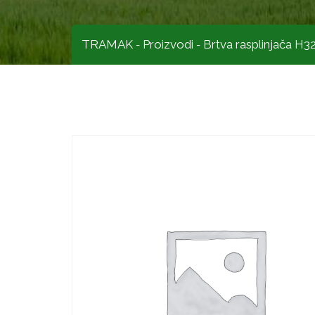
TRAMAK
Proizvodi
Brtva rasplinjača H
-
-