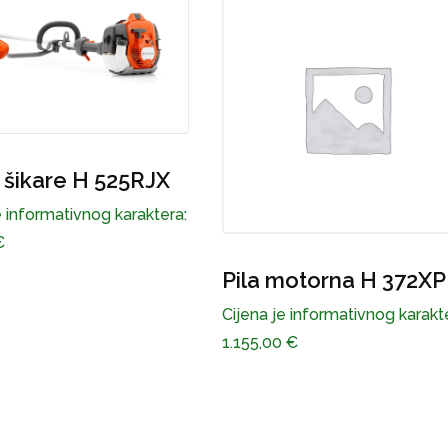
čistač šikare H 
Cijena je informativnog
695,00
€
Pila motorna H 372XP
Cijena je informativnog karaktera:
1.155,00
€