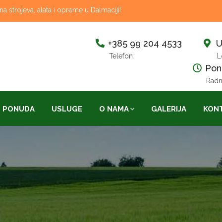
 strojeva, alata i opreme u Dalmaciji!
+385 99 204 4533
U
Telefon
L
Pon-
Radn
PONUDA
USLUGE
O NAMA
GALERIJA
KON