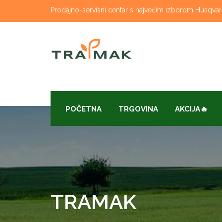
Skip
Prodajno-servisni centar s najvećim izborom Husqvarna
to
content
POČETNA
TRGOVINA
AKCIJA🔥
TRAMAK